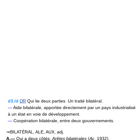
d3./d
DR
Qui lie deux parties. Un traité bilatéral.
—
Aide bilatérale, apportée directement par un pays industrialisé
à un état en voie de développement.
—
Coopération bilatérale, entre deux gouvernements.
⇒BILATÉRAL, ALE, AUX, adj.
A.—
Qui a deux côtés.
Arêtes bilatérales
(
Ac.
1932).