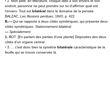
•
2. Mon petit, en littérature, chaque idée a son envers et son
endroit; personne ne peut prendre sur lui d'affirmer quel est
l'envers. Tout est
bilatéral
dans le domaine de la pensée.
BALZAC,
Les Illusions perdues,
1843, p. 422.
B.—
Qui se rapporte à deux côtés symétriques; qui présente deux
côtés symétriques.
Stationnement bilatéral.
—
Spécialement
1.
BOT.
[En parlant des parties d'une plante] Disposées des deux
côtés d'un organe central :
•
3. ... c'est donc bien la symétrie
bilatérale
caractéristique de la
feuille qui se trouve conservée là.