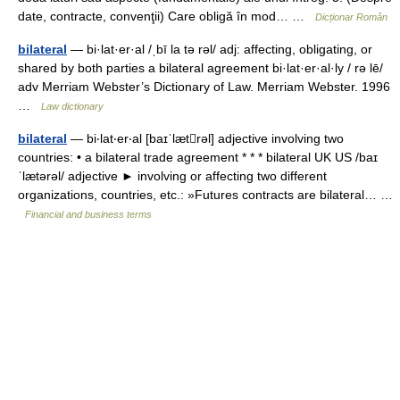
date, contracte, convenţii) Care obligă în mod… …
Dicționar Român
bilateral
— bi·lat·er·al /ˌbī la tə rəl/ adj: affecting, obligating, or
shared by both parties a bilateral agreement bi·lat·er·al·ly / rə lē/
adv Merriam Webster’s Dictionary of Law. Merriam Webster. 1996
…
Law dictionary
bilateral
— bi‧lat‧er‧al [baɪˈlætrəl] adjective involving two
countries: • a bilateral trade agreement * * * bilateral UK US /baɪ
ˈlætərəl/ adjective ► involving or affecting two different
organizations, countries, etc.: »Futures contracts are bilateral… …
Financial and business terms