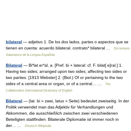
bilateral
— adjetivo 1. De los dos lados, partes o aspectos que se
tienen en cuenta: acuerdo bilateral. contrato* bilateral …
Diccionario
Salamanca de la Lengua Española
Bilateral
— Bi*lat er*al, a. [Pref. bi + lateral: cf. F. bilat[ e]ral.] 1.
Having two sides; arranged upon two sides; affecting two sides or
two parties. [1913 Webster] 2. (Biol.) Of or pertaining to the two
sides of a central area or organ, or of a central… …
The
Collaborative International Dictionary of English
Bilateral
— (lat. bi = zwei, latus = Seite) bedeutet zweiseitig. In der
Politik verwendet man das Adjektiv für Verhandlungen und
Abkommen, die ausschließlich zwischen zwei verschiedenen
Beteiligten stattfinden. Bilaterale Diplomatie ist immer noch in
der… …
Deutsch Wikipedia