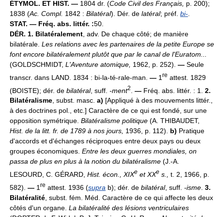
ÉTYMOL. ET HIST. —
1804 dr. (
Code Civil des Français,
p. 200);
1838 (
Ac. Compl.
1842 :
Bilatéral
). Dér. de
latéral
; préf.
bi-
.
STAT. — Fréq. abs. littér. :
50.
DÉR.
1.
Bilatéralement
, adv. De chaque côté; de manière
bilatérale.
Les relations avec les partenaires de la petite Europe se
font encore bilatéralement plutôt que par le canal de l'Euratom...
(GOLDSCHMIDT,
L'Aventure atomique,
1962, p. 252).
—
Seule
re
transcr. dans LAND. 1834 : bi-la-té-rale-man.
—
1
attest. 1829
2
(BOISTE); dér. de
bilatéral
, suff.
-ment
.
—
Fréq. abs. littér. : 1.
2.
Bilatéralisme
, subst. masc.
a)
[Appliqué à des mouvements littér.,
à des doctrines pol., etc.] Caractère de ce qui est fondé, sur une
opposition symétrique.
Bilatéralisme politique
(A. THIBAUDET,
Hist. de la litt. fr. de 1789 à nos jours,
1936, p. 112).
b)
Pratique
d'accords et d'échanges réciproques entre deux pays ou deux
groupes économiques.
Entre les deux guerres mondiales, on
passa de plus en plus à la notion du bilatéralisme
(J.-A.
e
e
LESOURD, C. GÉRARD,
Hist. écon., XIX
et XX
s.,
t. 2, 1966, p.
re
582).
—
1
attest. 1936 (
supra
b); dér. de
bilatéral
, suff.
-isme
.
3.
Bilatéralité
, subst. fém. Méd. Caractère de ce qui affecte les deux
côtés d'un organe.
La bilatéralité des lésions ventriculaires