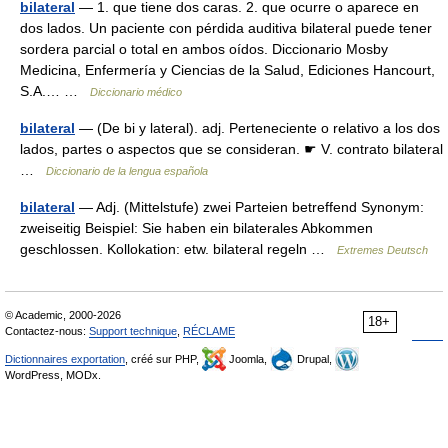
bilateral
— 1. que tiene dos caras. 2. que ocurre o aparece en
dos lados. Un paciente con pérdida auditiva bilateral puede tener
sordera parcial o total en ambos oídos. Diccionario Mosby
Medicina, Enfermería y Ciencias de la Salud, Ediciones Hancourt,
S.A.… …
Diccionario médico
bilateral
— (De bi y lateral). adj. Perteneciente o relativo a los dos
lados, partes o aspectos que se consideran. ☛ V. contrato bilateral
…
Diccionario de la lengua española
bilateral
— Adj. (Mittelstufe) zwei Parteien betreffend Synonym:
zweiseitig Beispiel: Sie haben ein bilaterales Abkommen
geschlossen. Kollokation: etw. bilateral regeln …
Extremes Deutsch
© Academic, 2000-2026
18+
Contactez-nous:
Support technique
,
RÉCLAME
Dictionnaires exportation
, créé sur PHP,
Joomla,
Drupal,
WordPress, MODx.