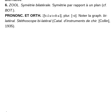
6.
ZOOL.
Symétrie bilatérale.
Symétrie par rapport à un plan (
cf.
BOT.
).
PRONONC. ET ORTH. :
[
], plur. [-o]. Noter la graph.
bi-
latéral. Stéthoscope bi-latéral
(
Catal. d'instruments de chir.
[Collin],
1935).