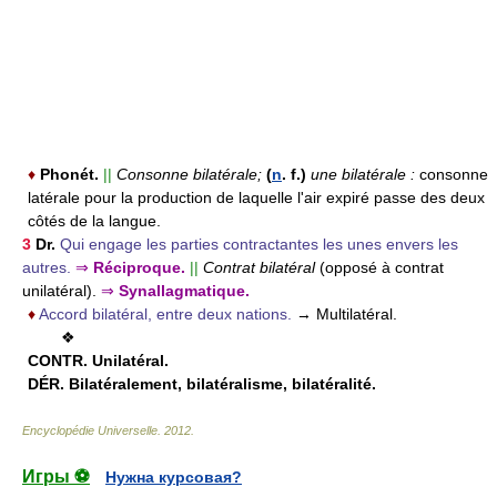
♦
Phonét.
||
Consonne bilatérale;
(
n
. f.)
une bilatérale :
consonne
latérale pour la production de laquelle l'air expiré passe des deux
côtés de la langue.
3
Dr.
Qui engage les parties contractantes les unes envers les
autres.
⇒
Réciproque.
||
Contrat bilatéral
(opposé à contrat
unilatéral).
⇒
Synallagmatique.
♦
Accord bilatéral, entre deux nations.
→ Multilatéral.
❖
CONTR.
Unilatéral.
DÉR.
Bilatéralement, bilatéralisme, bilatéralité.
Encyclopédie Universelle
.
2012
.
Игры ⚽
Нужна курсовая?