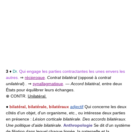
3
♦
Dr.
Qui engage les parties contractantes les unes envers les
autres.
⇒
réciproque
.
Contrat bilatéral
(opposé à
contrat
unilatéral
)
.
⇒
synallagmatique
.
—
Accord bilatéral,
entre deux
États pour équilibrer leurs échanges.
⊗ CONTR.
Unilatéral.
●
bilatéral, bilatérale, bilatéraux
adjectif
Qui concerne les deux
côtés d'un objet, d'un organisme, etc., ou intéresse deux parties
en présence :
Lésion corticale bilatérale.
Des accords bilatéraux.
Une politique d'aide bilatérale.
Anthropologie
Se dit d'un système
de filiation dans lequel chaque lignée, la paternelle et la