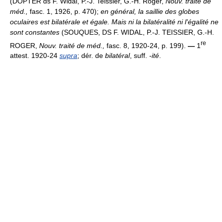
(DOPTER ds F. Widal, P.-J. Teissier, G.-H. Roger,
Nouv. traité de
méd.,
fasc. 1, 1926, p. 470);
en général, la saillie des globes
oculaires est bilatérale et égale. Mais ni la bilatéralité ni l'égalité ne
sont constantes
(SOUQUES, DS F. WIDAL, P.-J. TEISSIER, G.-H.
re
ROGER,
Nouv. traité de méd.,
fasc. 8, 1920-24, p. 199).
—
1
attest. 1920-24
supra
; dér. de
bilatéral
, suff.
-ité
.