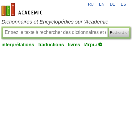
RU
EN
DE
ES
fr-academic.com
Dictionnaires et Encyclopédies sur 'Academic'
Recherche!
interprétations
traductions
livres
Игры ⚽